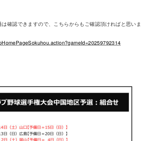
過は確認できますので、こちらからもご確認頂ければと思い
/CupHomePageSokuhou.action?gameId=20259792314