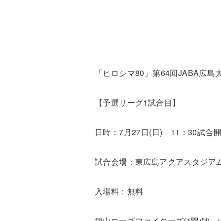
「ヒロシマ80」第64回JABA広
【予選リーグ
1
試合目】
日時：
7
月
27
日
(
日
)
11
：
30
試合
試合会場：東広島アクアスタジアム
入場料：無料
福山ローズファイターズ
(1
塁側
)