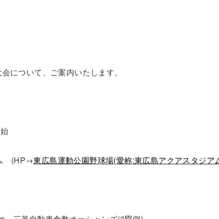
島大会について、ご案内いたします。
開始
 (HP→
東広島運動公園野球場(愛称:東広島アクアスタジア
vs
三菱自動車倉敷オーシャンズ(3塁側
)