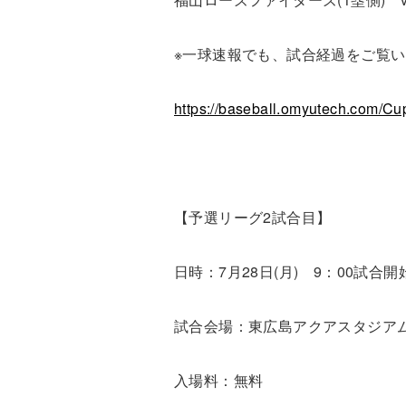
※一球速報でも、試合経過をご覧
https://baseball.omyutech.com
【予選リーグ
2
試合目】
日時：
7
月
28
日
(
月
)
9
：
00
試合開
試合会場：東広島アクアスタジア
入場料：無料