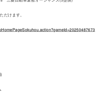
いただけます。
/CupHomePageSokuhou.action?gameId=20250487673
始
ム