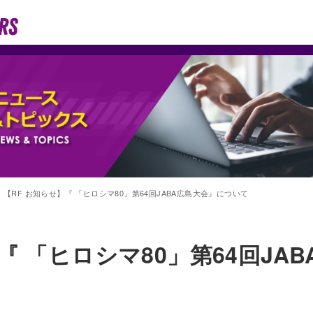
【RF お知らせ】『 「ヒロシマ80」第64回JABA広島大会』について
『 「ヒロシマ80」第64回JA