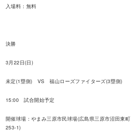
入場料：無料
決勝
3
月
22
日
(
日
)
未定
(1
塁側
)
VS
福山ローズファイターズ
(3
塁側
)
15:00
試合開始予定
開催球場：やまみ三原市民球場
(
広島県三原市沼田東町
253-1)