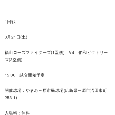
1
回戦
3
月
21
日
(
土
)
福山ローズファイターズ
(1
塁側
)
VS
伯和ビクトリー
ズ
(3
塁側
)
15:00
試合開始予定
開催球場：やまみ三原市民球場
(
広島県三原市沼田東町
253-1)
入場料：無料