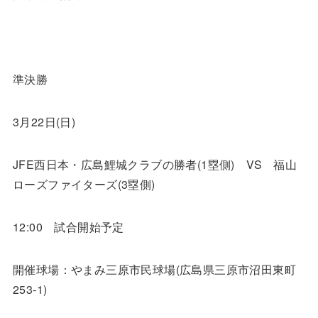
準決勝
3
月
22
日
(
日
)
JFE
西日本・広島鯉城クラブの勝者
(1
塁側
)
VS
福山
ローズファイターズ
(3
塁側
)
12:00
試合開始予定
開催球場：やまみ三原市民球場
(
広島県三原市沼田東町
253-1)