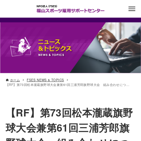
ホーム
FSES NEWS & TOPICS
【RF】第73回松本瀧蔵旗野球大会兼第61回三浦芳郎旗野球大会 組み合わせについて
【RF】第73回松本瀧蔵旗野
球大会兼第61回三浦芳郎旗