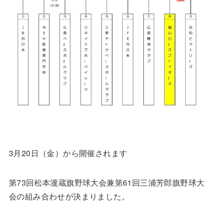
3
月
20
日（金）から開催されます
第
73
回松本瀧蔵旗野球大会兼第
61
回三浦芳郎旗野球大
会の組み合わせが決まりました。