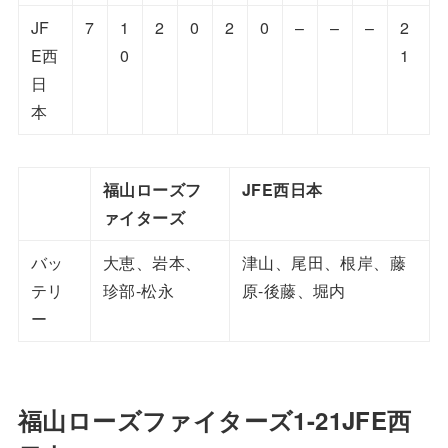
JF
7
1
2
0
2
0
–
–
–
2
E西
0
1
日
本
福山ローズフ
JFE西日本
ァイターズ
バッ
大恵、岩本、
津山、尾田、根岸、藤
テリ
珍部-松永
原-後藤、堀内
ー
福山ローズファイターズ1-21JFE西