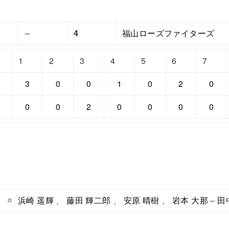
–
4
福山ローズファイターズ
1
2
3
4
5
6
7
3
0
0
1
0
2
0
0
0
2
0
0
0
0
浜崎 遥輝
、
藤田 輝二郎
、
安原 晴樹
、
岩本 大那
–
田