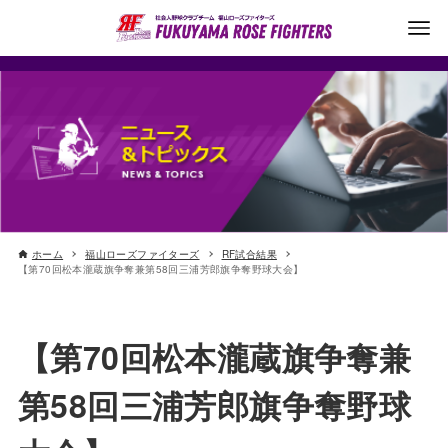
ホーム
福山ローズファイターズ
RF試合結果
【第70回松本瀧蔵旗争奪兼第58回三浦芳郎旗争奪野球大会】
【第70回松本瀧蔵旗争奪兼
第58回三浦芳郎旗争奪野球