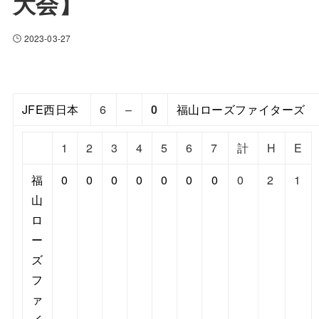
大会】
2023-03-27
JFE西日本
6
–
0
福山ローズファイターズ
1
2
3
4
5
6
7
計
H
E
福
0
0
0
0
0
0
0
0
2
1
山
ロ
ー
ズ
フ
ァ