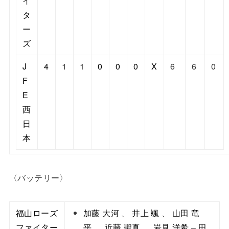
イ
タ
ー
ズ
J
4
1
1
0
0
0
X
6
6
0
F
E
西
日
本
〈バッテリー〉
福山ローズ
加藤 大河
、
井上 颯
、
山田 竜
ファイター
平
、
近藤 聖真
、
岩見 洋希
–
田